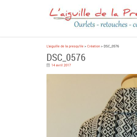
L’aiguille de la presqu’ile
>
Création
> DSC_0576
DSC_0576
14 avril 2017